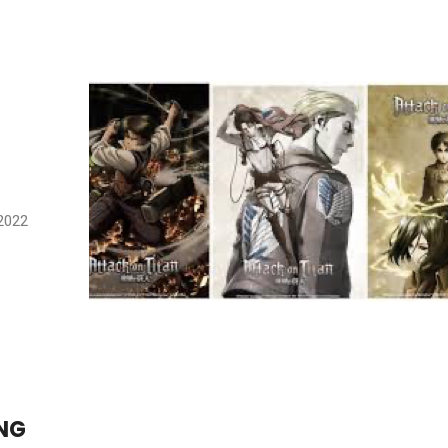
N
 2022
NG