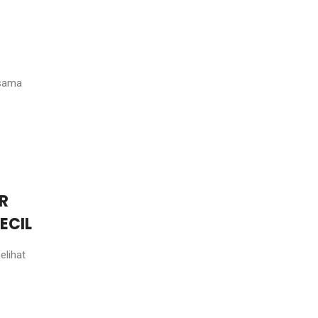
rsama
R
ECIL
elihat