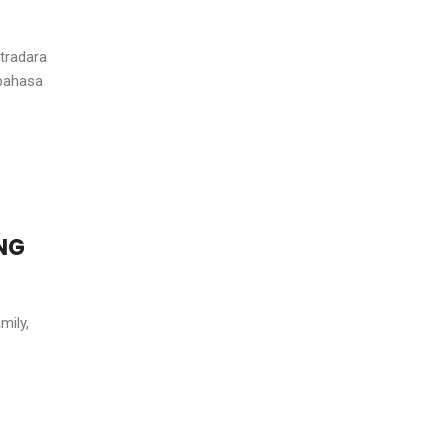
tradara
rbahasa
NG
mily,