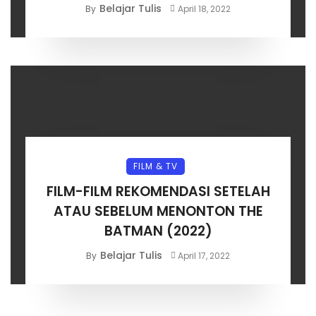
LIVE ACTION
Belajar Tulis
By
April 18, 2022
FILM & TV
FILM-FILM REKOMENDASI SETELAH
ATAU SEBELUM MENONTON THE
BATMAN (2022)
Belajar Tulis
By
April 17, 2022