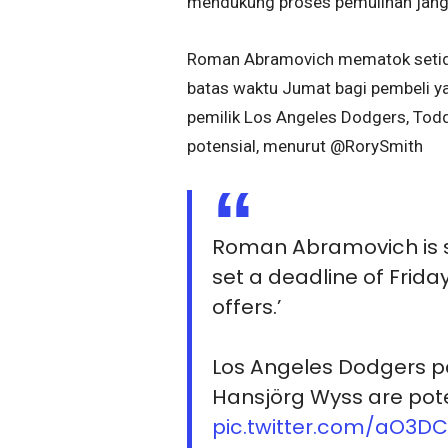
mendukung proses pemulihan jang
Roman Abramovich mematok setida
batas waktu Jumat bagi pembeli yan
pemilik Los Angeles Dodgers, Todd
potensial, menurut @RorySmith
Roman Abramovich is s
set a deadline of Frida
offers.’
Los Angeles Dodgers pa
Hansjörg Wyss are pote
pic.twitter.com/aO3