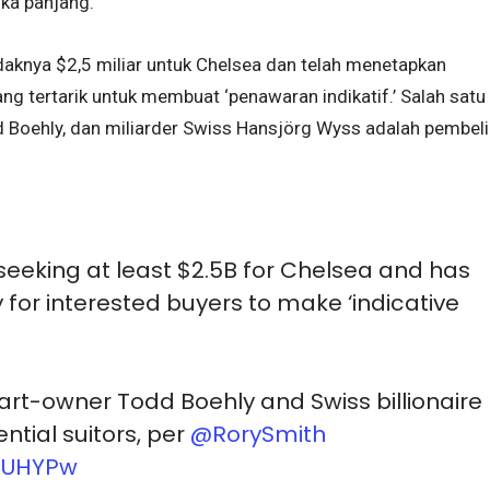
ka panjang.”
knya $2,5 miliar untuk Chelsea dan telah menetapkan
g tertarik untuk membuat ‘penawaran indikatif.’ Salah satu
 Boehly, dan miliarder Swiss Hansjörg Wyss adalah pembeli
eeking at least $2.5B for Chelsea and has
y for interested buyers to make ‘indicative
rt-owner Todd Boehly and Swiss billionaire
ntial suitors, per
@RorySmith
DCUHYPw