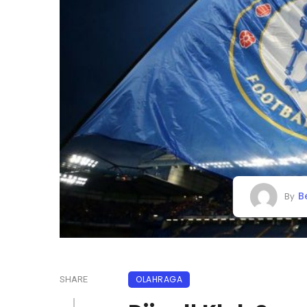
B
By
OLAHRAGA
SHARE