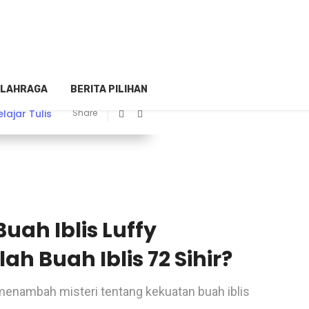
LAHRAGA
BERITA PILIHAN
elajar Tulis
Share
Buah Iblis Luffy
h Buah Iblis 72 Sihir?
enambah misteri tentang kekuatan buah iblis