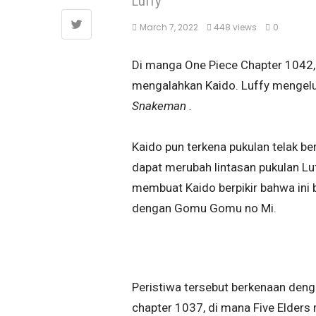
Luffy
March 7, 2022
448 views
0
Di manga One Piece Chapter 1042,
mengalahkan Kaido. Luffy mengel
Snakeman .
Kaido pun terkena pukulan telak be
dapat merubah lintasan pukulan Luf
membuat Kaido berpikir bahwa ini bu
dengan Gomu Gomu no Mi.
Peristiwa tersebut berkenaan deng
chapter 1037, di mana Five Elders