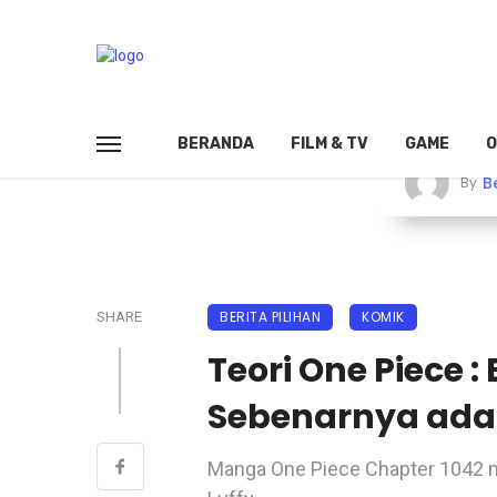
BERANDA
FILM & TV
GAME
O
B
By
BERITA PILIHAN
KOMIK
SHARE
Teori One Piece : 
Sebenarnya adala
Manga One Piece Chapter 1042 m