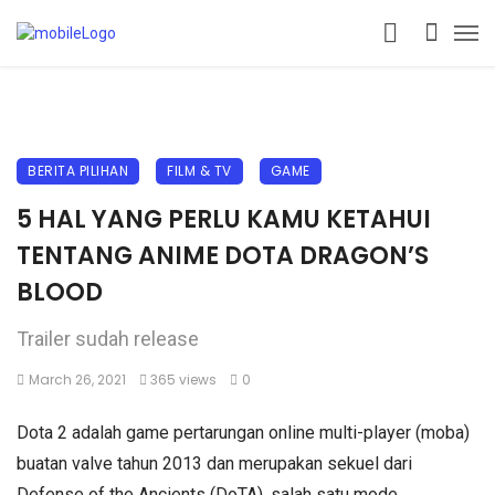
BERITA PILIHAN
FILM & TV
GAME
5 HAL YANG PERLU KAMU KETAHUI
TENTANG ANIME DOTA DRAGON’S
BLOOD
Trailer sudah release
March 26, 2021
365 views
0
Dota 2 adalah game pertarungan online multi-player (moba)
buatan valve tahun 2013 dan merupakan sekuel dari
Defense of the Ancients (DoTA), salah satu mode