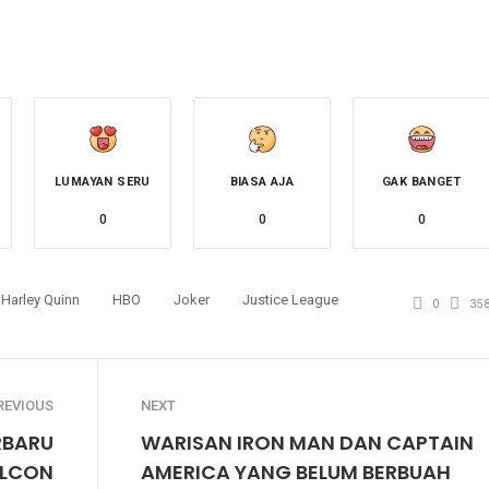
LUMAYAN SERU
BIASA AJA
GAK BANGET
0
0
0
Harley Quinn
HBO
Joker
Justice League
0
35
REVIOUS
NEXT
RBARU
WARISAN IRON MAN DAN CAPTAIN
ALCON
AMERICA YANG BELUM BERBUAH