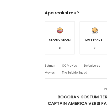
Apa reaksi mu?
SENANG SEKALI
LOVE BANGET
0
0
Batman
DC Movies
Dc Universe
Movies
The Suicide Squad
P
BOCORAN KOSTUM TE
CAPTAIN AMERICA VERSI F