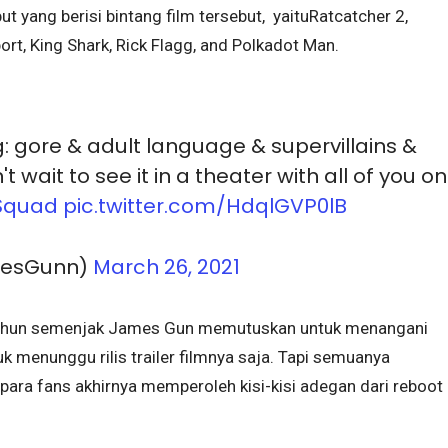
t yang berisi bintang film tersebut, yaituRatcatcher 2,
rt, King Shark, Rick Flagg, and Polkadot Man.
ng: gore & adult language & supervillains &
 wait to see it in a theater with all of you on
Squad
pic.twitter.com/HdqlGVP0lB
mesGunn)
March 26, 2021
ua tahun semenjak James Gun memutuskan untuk menangani
uk menunggu rilis trailer filmnya saja. Tapi semuanya
a para fans akhirnya memperoleh kisi-kisi adegan dari reboot