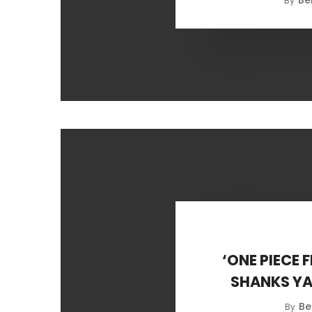
By
‘ONE PIECE F
SHANKS YA
Be
By