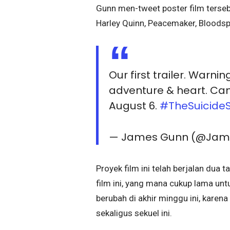
Gunn men-tweet poster film tersebu
Harley Quinn, Peacemaker, Bloodspo
Our first trailer. Warni
adventure & heart. Can't
August 6.
#TheSuicide
— James Gunn (@Ja
Proyek film ini telah berjalan d
film ini, yang mana cukup lama unt
berubah di akhir minggu ini, karen
sekaligus sekuel ini.