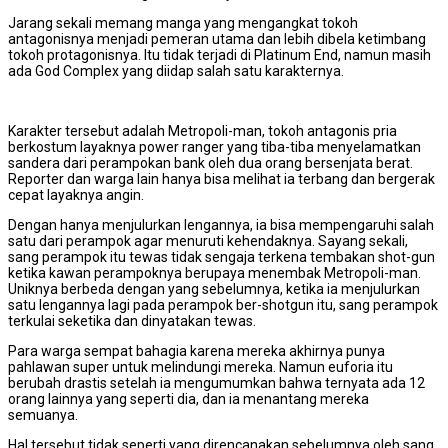
Jarang sekali memang manga yang mengangkat tokoh
antagonisnya menjadi pemeran utama dan lebih dibela ketimbang
tokoh protagonisnya. Itu tidak terjadi di Platinum End, namun masih
ada God Complex yang diidap salah satu karakternya.
Karakter tersebut adalah Metropoli-man, tokoh antagonis pria
berkostum layaknya power ranger yang tiba-tiba menyelamatkan
sandera dari perampokan bank oleh dua orang bersenjata berat.
Reporter dan warga lain hanya bisa melihat ia terbang dan bergerak
cepat layaknya angin.
Dengan hanya menjulurkan lengannya, ia bisa mempengaruhi salah
satu dari perampok agar menuruti kehendaknya. Sayang sekali,
sang perampok itu tewas tidak sengaja terkena tembakan shot-gun
ketika kawan perampoknya berupaya menembak Metropoli-man.
Uniknya berbeda dengan yang sebelumnya, ketika ia menjulurkan
satu lengannya lagi pada perampok ber-shotgun itu, sang perampok
terkulai seketika dan dinyatakan tewas.
Para warga sempat bahagia karena mereka akhirnya punya
pahlawan super untuk melindungi mereka. Namun euforia itu
berubah drastis setelah ia mengumumkan bahwa ternyata ada 12
orang lainnya yang seperti dia, dan ia menantang mereka
semuanya.
Hal tersebut tidak seperti yang direncanakan sebelumnya oleh sang