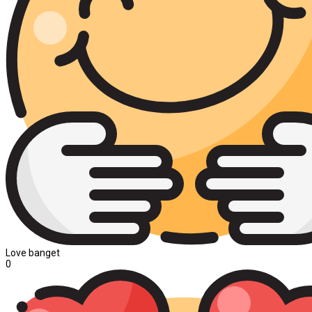
Love banget
0