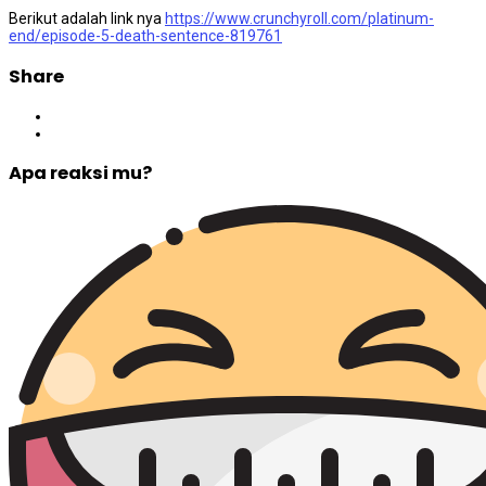
Berikut adalah link nya
https://www.crunchyroll.com/platinum-
end/episode-5-death-sentence-819761
Share
Apa reaksi mu?