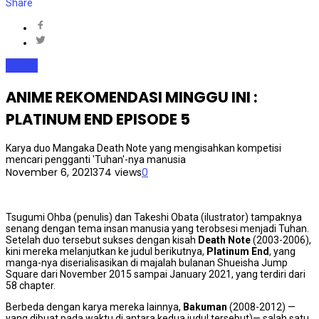
Share
Anime
ANIME REKOMENDASI MINGGU INI :
PLATINUM END EPISODE 5
Karya duo Mangaka Death Note yang mengisahkan kompetisi
mencari pengganti 'Tuhan'-nya manusia
November 6, 2021
374 views
0
Tsugumi Ohba (penulis) dan Takeshi Obata (ilustrator) tampaknya
senang dengan tema insan manusia yang terobsesi menjadi Tuhan.
Setelah duo tersebut sukses dengan kisah
Death Note
(2003-2006),
kini mereka melanjutkan ke judul berikutnya,
Platinum End
, yang
manga-nya diserialisasikan di majalah bulanan Shueisha Jump
Square dari November 2015 sampai January 2021, yang terdiri dari
58 chapter.
Berbeda dengan karya mereka lainnya,
Bakuman
(2008-2012) —
yang dibuat pada waktu di antara kedua judul tersebut)— salah satu