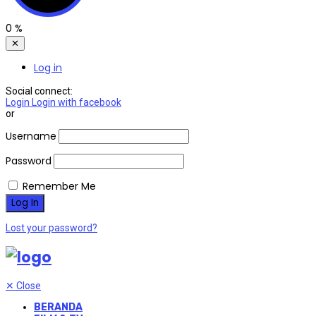
0
%
✕
Log in
Social connect:
Login
Login with facebook
or
Username
Password
Remember Me
Lost your password?
✕
Close
BERANDA