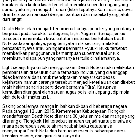
karakter dari kedua kisah tersebut memiliki kecenderungan yang
sama, yaitu ingin menjadi ‘Tuhan’ (lebih tepatnya Kami-sama, dewa
di antara para manusia) dengan bantuan dari malaikat yang jatuh
dari langit.
Death Note telah menjadi fenomena budaya populer yang ceritanya
berpusat pada karakter antagonis, Light Yagami. Remaja jenius
tersebut menemukan buku catatan misterius bertuliskan Death
Note pada sampulnya, yang ternyata milik seorang malaikat
pencabut nyawa atau Shinigami bernama Ryuuki. Buku tersebut
memberikan penggunanya kemampuan supernatural untuk
membunuh siapa pun yang namanya tertulis di halamannya.
Light selanjutnya untuk menggunakan Death Note untuk melakukan
pembantaian di seluruh dunia terhadap individu yang dia anggap
tidak bermoral dan untuk menciptakan masyarakat bebas
kejahatan, namun caranya tersebut menjadi keterlaluan dan disebut
main hakim sendiri seperti dewa bernama “Kira”. Kasusnya
kemudian ditangani oleh satuan tugas polisi elit Jepang , dipimpin
oleh detektif misterius L .
Saking populernya, manga ini bahkan di-ban di beberapa negara.
Pada tanggal 12 Juni 2015, Kementerian Kebudayaan Tiongkok
mendaftarkan Death Note di antara 38 judul anime dan manga yang
dilarang di Tiongkok. Hal tersebut lantaran terjadi suatu peristiwa di
mana beberapa siswa telah mengubah buku catatannya
menyerupai Death Note dan kemudian menulis beberapa nama
kenalan, musuh, dan guru di bukunya itu.