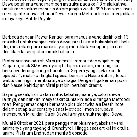
Dewa petahana yang memberi instruksi pada ke-13 malaikatnya,
untuk mencarikan manusia dalam jangka waktu 999 hari yang layak
menggantikannya sebagai Dewa, karena Metropoli-man menjadikan
ini layaknya Battle Royale.
Berbeda dengan Power Ranger, para manusia yang dipilih oleh 13
malaikat untuk menjadi calon dewa ini rata-rata bukanlah ahli bela
diri, melainkan para manusia yang memiliki kehidupan pilu dan
diberikan kesempatan untuk bahagia.
Protagonisnya adalah Mirai (memiliki rambut dan wajah mirip
Yagami), anak SMA awal yang hidupnya suram, murung, dan
berkecenderungan ingin bunuh diri. Seperti yang dijelaskan di
episode 1, malaikat tingkat spesial bernama Nasse datang tepat
waktu dan ingin membuatnya bahagia. Dengan tiga kemampuan
dari Nasse, kehidupan Mirai pun kini berubah drastis.
Sayang sekali, hambatan untuk kebahagiaannya, calon dewa
lainnya, dan bahkan masyarakat dunia kini ada di tangan Metropoli-
man. Penggemar dapat berharap plot-plot twist ala Death note
dalam setiap alur ceritanya saat Metropoli-man berupaya
membunuh Mirai dan Calon Dewa lainnya untuk menjadi Dewa.
Mulai 8 Oktober 2021, para penggemar bisa menyaksikan versi
animenya yang tayang di Crunchyroll. Hingga saat artikel ini ditulis,
anime Platinum End sudah merilis 5 episode.