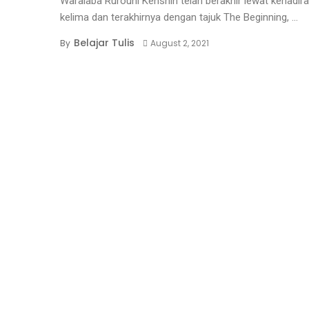
Waralaba Rurouni Kenshin telah berakhir lewat kehadira
kelima dan terakhirnya dengan tajuk The Beginning, ...
Belajar Tulis
By
August 2, 2021