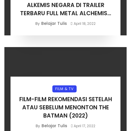
ALKEMIS NEGARA DI TRAILER
TERBARU FULL METAL ALCHEMIST
LIVE ACTION
Belajar Tulis
By
April 18, 2022
FILM & TV
FILM-FILM REKOMENDASI SETELAH
ATAU SEBELUM MENONTON THE
BATMAN (2022)
Belajar Tulis
By
April 17, 2022