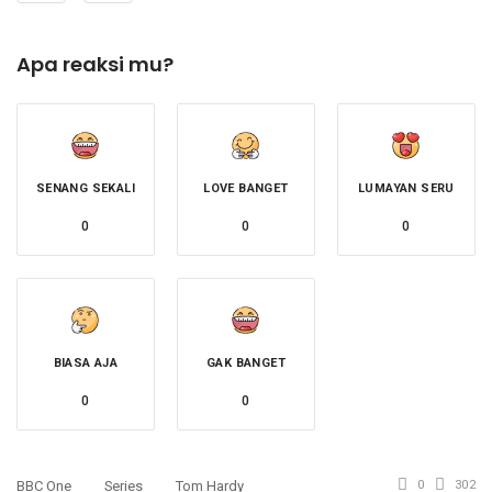
Apa reaksi mu?
SENANG SEKALI
LOVE BANGET
LUMAYAN SERU
0
0
0
BIASA AJA
GAK BANGET
0
0
BBC One
Series
Tom Hardy
0
302