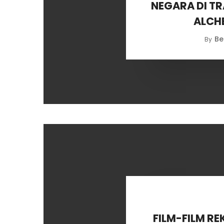
NEGARA DI TR
ALCHE
Be
By
FILM-FILM R