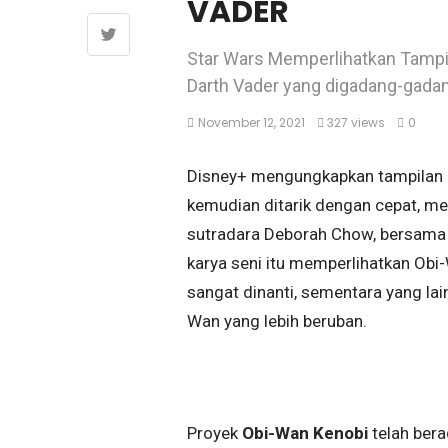
VADER
Star Wars Memperlihatkan Tampi
Darth Vader yang digadang-gadan
November 12, 2021
327 views
0
Disney+ mengungkapkan tampilan di
kemudian ditarik dengan cepat, m
sutradara Deborah Chow, bersama d
karya seni itu memperlihatkan Ob
sangat dinanti, sementara yang la
Wan yang lebih beruban.
Proyek
Obi-Wan Kenobi
telah bera