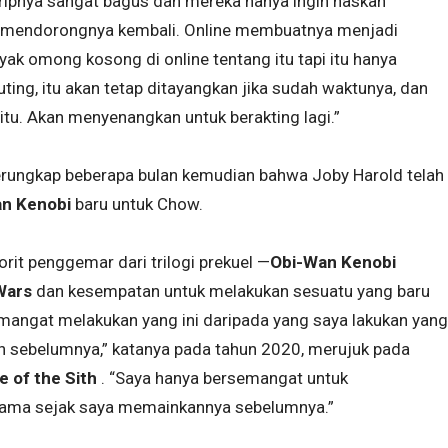
kripnya sangat bagus dan mereka hanya ingin naskah
nya mendorongnya kembali. Online membuatnya menjadi
ak omong kosong di online tentang itu tapi itu hanya
uting, itu akan tetap ditayangkan jika sudah waktunya, dan
tu. Akan menyenangkan untuk berakting lagi.”
terungkap beberapa bulan kemudian bahwa Joby Harold telah
n Kenobi
baru untuk Chow.
it penggemar dari trilogi prekuel —
Obi-Wan Kenobi
Wars
dan kesempatan untuk melakukan sesuatu yang baru
mangat melakukan yang ini daripada yang saya lakukan yang
n sebelumnya,” katanya pada tahun 2020, merujuk pada
 of the Sith
. “Saya hanya bersemangat untuk
lama sejak saya memainkannya sebelumnya.”