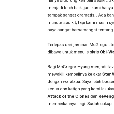
hanya didorong kembali sedikit. S
menjadi lebih baik, jadi kami ha
tampak sangat dramatis, . Ada bany
mundur sedikit, tapi kami masih sy
saya sangat bersemangat tentang i
Terlepas dari jaminan McGregor, 
dibawa untuk menulis skrip
Obi-Wa
Bagi McGregor —yang menjadi favor
mewakili kembalinya ke akar
Star 
dengan waralaba. Saya lebih berse
kedua dan ketiga yang kami lakuka
Attack of the Clones
dan
Revenge
memainkannya. lagi. Sudah cukup 