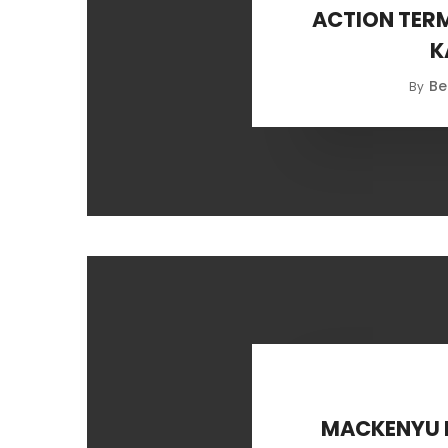
ACTION TER
K
Be
By
MACKENYU 