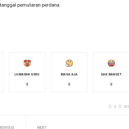
anggal pemutaran perdana.
LUMAYAN SERU
BIASA AJA
GAK BANGET
0
0
0
0
32
REVIOUS
NEXT