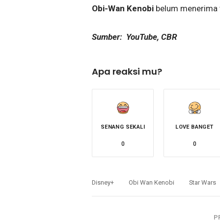
Obi-Wan Kenobi
belum menerima t
Sumber: YouTube, CBR
Apa reaksi mu?
SENANG SEKALI
LOVE BANGET
0
0
Disney+
Obi Wan Kenobi
Star Wars
P