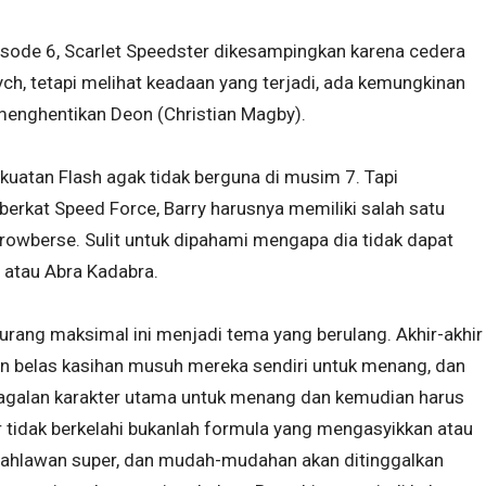
pisode 6, Scarlet Speedster dikesampingkan karena cedera
ch, tetapi melihat keadaan yang terjadi, ada kemungkinan
menghentikan Deon (Christian Magby).
ekuatan Flash agak tidak berguna di musim 7. Tapi
erkat Speed ​​Force, Barry harusnya memiliki salah satu
rrowberse. Sulit untuk dipahami mengapa dia tidak dapat
 atau Abra Kadabra.
urang maksimal ini menjadi tema yang berulang. Akhir-akhir
an belas kasihan musuh mereka sendiri untuk menang, dan
Kegagalan karakter utama untuk menang dan kemudian harus
 tidak berkelahi bukanlah formula yang mengasyikkan atau
pahlawan super, dan mudah-mudahan akan ditinggalkan