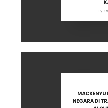
K
Be
By
MACKENYU 
NEGARA DI TR