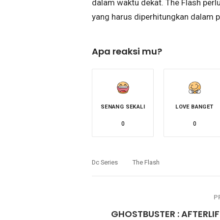
dalam waktu dekat. The Flash per
yang harus diperhitungkan dalam 
Apa reaksi mu?
SENANG SEKALI
LOVE BANGET
0
0
Dc Series
The Flash
P
GHOSTBUSTER : AFTERLIF