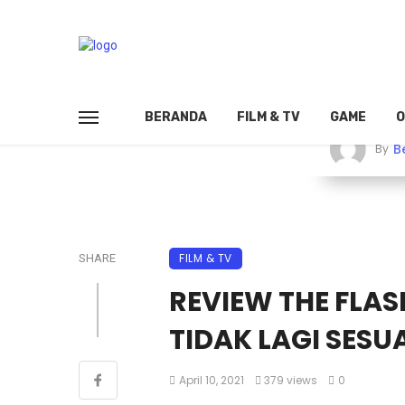
BERANDA
FILM & TV
GAME
O
B
By
FILM & TV
SHARE
REVIEW THE FLASH
TIDAK LAGI SESU
April 10, 2021
379 views
0