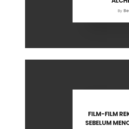
ALCHE
Be
By
FILM-FILM R
SEBELUM MEN