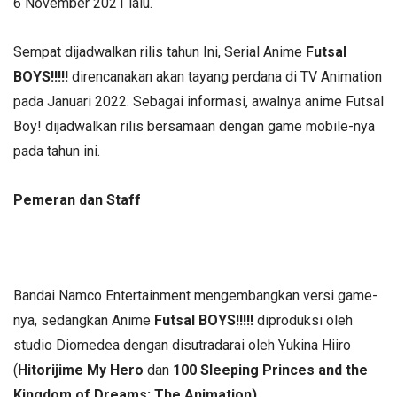
6 November 2021 lalu.
Sempat dijadwalkan rilis tahun Ini, Serial Anime
Futsal
BOYS!!!!!
direncanakan akan tayang perdana di TV Animation
pada Januari 2022. Sebagai informasi, awalnya anime Futsal
Boy! dijadwalkan rilis bersamaan dengan game mobile-nya
pada tahun ini.
Pemeran dan Staff
Bandai Namco Entertainment mengembangkan versi game-
nya, sedangkan Anime
Futsal BOYS!!!!!
diproduksi oleh
studio Diomedea dengan disutradarai oleh Yukina Hiiro
(
Hitorijime My Hero
dan
100 Sleeping Princes and the
Kingdom of Dreams: The Animation).