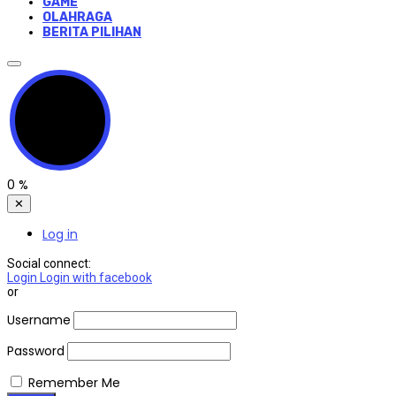
GAME
OLAHRAGA
BERITA PILIHAN
0
%
✕
Log in
Social connect:
Login
Login with facebook
or
Username
Password
Remember Me